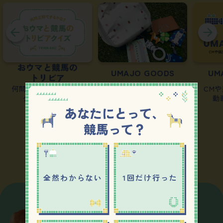
マと競馬の
UMAJO GOODS
UMAJO MOV
トリビア
えられるかな？
かわいいオリジナル
CMや競馬のはじ
ズに挑戦！
グッズをチェック！
動画はこちら
あなたにとって、
競馬って？
もっとみる
全然わからない
1回だけ行った