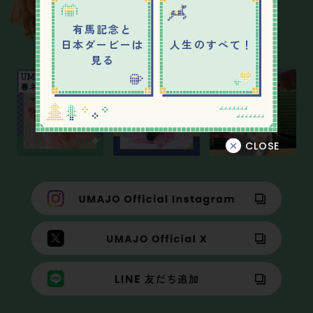
SNS
有馬記念と
日本ダービーは
人生のすべて！
見る